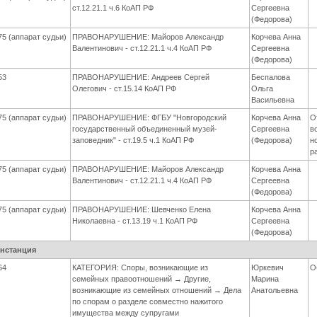
ст.12.21.1 ч.6 КоАП РФ
Сергеевна
(Федорова)
75 (аппарат судьи)
ПРАВОНАРУШЕНИЕ: Майоров Александр
Корчева Анна
Валентинович - ст.12.21.1 ч.4 КоАП РФ
Сергеевна
(Федорова)
53
ПРАВОНАРУШЕНИЕ: Андреев Сергей
Беспалова
Олегович - ст.15.14 КоАП РФ
Ольга
Васильевна
75 (аппарат судьи)
ПРАВОНАРУШЕНИЕ: ФГБУ "Новгородский
Корчева Анна
О
государственный объединенный музей-
Сергеевна
в
заповедник" - ст.19.5 ч.1 КоАП РФ
(Федорова)
н
р
75 (аппарат судьи)
ПРАВОНАРУШЕНИЕ: Майоров Александр
Корчева Анна
Валентинович - ст.12.21.1 ч.4 КоАП РФ
Сергеевна
(Федорова)
75 (аппарат судьи)
ПРАВОНАРУШЕНИЕ: Шевченко Елена
Корчева Анна
Николаевна - ст.13.19 ч.1 КоАП РФ
Сергеевна
(Федорова)
инстанция
64
КАТЕГОРИЯ: Споры, возникающие из
Юркевич
О
семейных правоотношений → Другие,
Марина
возникающие из семейных отношений → Дела
Анатольевна
по спорам о разделе совместно нажитого
имущества между супругами