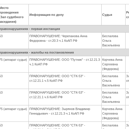
Место
проведения
Р
Информация по делу
Судья
(Зал судебного
с
заседания)
правонарушениях - первая инстанция
53
ПРАВОНАРУШЕНИЕ: Черепанова Анна
Беспалова
Федоровна - ст.20.3 ч.1 КоАП РФ
Ольга
Васильевна
правонарушениях - жалобы на постановления
75 (аппарат судьи)
ПРАВОНАРУШЕНИЕ: ООО "Путник" - ст.12.21.3
Корчева Анна
ч.1 КоАП РФ
Сергеевна
(Федорова)
53
ПРАВОНАРУШЕНИЕ: ООО "СТК-53" -
Беспалова
З
ст.12.21.1 ч.5 КоАП РФ
Ольга
о
Васильевна
53
ПРАВОНАРУШЕНИЕ: ООО "СТК-53" -
Беспалова
З
ст.12.21.1 ч.6 КоАП РФ
Ольга
о
Васильевна
75 (аппарат судьи)
ПРАВОНАРУШЕНИЕ: Зырянов Владимир
Корчева Анна
Геннадьевич - ст.12.21.3 ч.1 КоАП РФ
Сергеевна
(Федорова)
53
ПРАВОНАРУШЕНИЕ: ООО "СТК-53" -
Беспалова
З