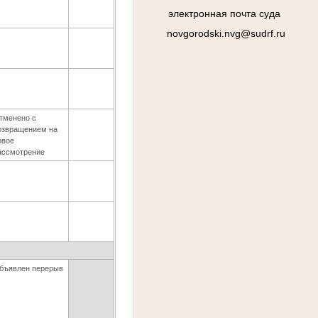
электронная почта суда
novgorodski.nvg@sudrf.ru
тменено с
озвращением на
овое
ассмотрение
бъявлен перерыв