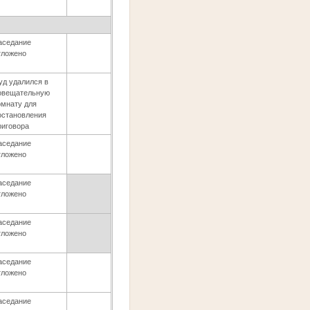
аседание
тложено
уд удалился в
овещательную
омнату для
остановления
риговора
аседание
тложено
аседание
тложено
аседание
тложено
аседание
тложено
аседание