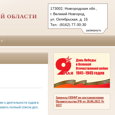
173002, Новгородская обл.,
г. Великий Новгород,
Й ОБЛАСТИ
ул. Октябрьская, д. 15
Тел.: (8162) 77-30-30
novgorodski.nvg@sudrf.ru
развернуть
Запросы ОПФР по постановлению
Правительства РФ от 28.06.2021 №
и о деятельности судов в
1037
ажать полный список дел,