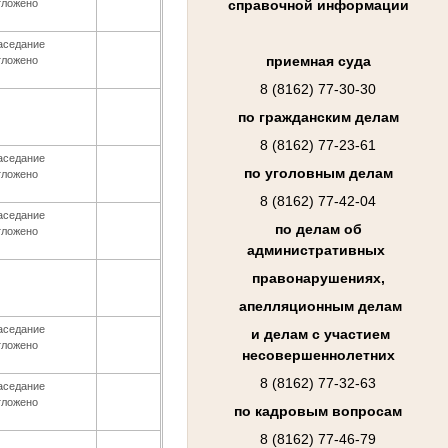
тложено
справочной информации
аседание
приемная суда
тложено
8 (8162) 77-30-30
по гражданским делам
8 (8162) 77-23-61
аседание
по уголовным делам
тложено
8 (8162) 77-42-04
аседание
по делам об
тложено
административных
правонарушениях,
апелляционным делам
аседание
и делам с участием
тложено
несовершеннолетних
8 (8162) 77-32-63
аседание
тложено
по кадровым вопросам
8 (8162) 77-46-79