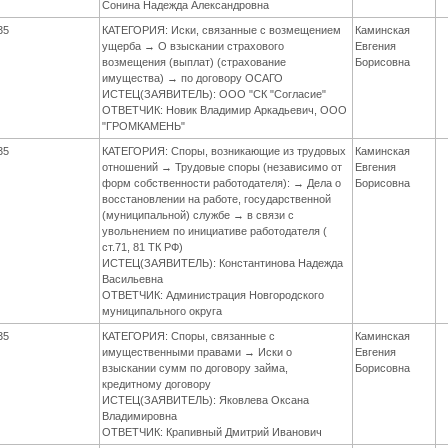
Сонина Надежда Александровна
35
КАТЕГОРИЯ: Иски, связанные с возмещением
Каминская
ущерба → О взыскании страхового
Евгения
возмещения (выплат) (страхование
Борисовна
имущества) → по договору ОСАГО
ИСТЕЦ(ЗАЯВИТЕЛЬ): ООО "СК "Согласие"
ОТВЕТЧИК: Новик Владимир Аркадьевич, ООО
"ГРОМКАМЕНЬ"
35
КАТЕГОРИЯ: Споры, возникающие из трудовых
Каминская
отношений → Трудовые споры (независимо от
Евгения
форм собственности работодателя): → Дела о
Борисовна
восстановлении на работе, государственной
(муниципальной) службе → в связи с
увольнением по инициативе работодателя (
ст.71, 81 ТК РФ)
ИСТЕЦ(ЗАЯВИТЕЛЬ): Константинова Надежда
Васильевна
ОТВЕТЧИК: Администрация Новгородского
муниципального округа
35
КАТЕГОРИЯ: Споры, связанные с
Каминская
имущественными правами → Иски о
Евгения
взыскании сумм по договору займа,
Борисовна
кредитному договору
ИСТЕЦ(ЗАЯВИТЕЛЬ): Яковлева Оксана
Владимировна
ОТВЕТЧИК: Крапивный Дмитрий Иванович