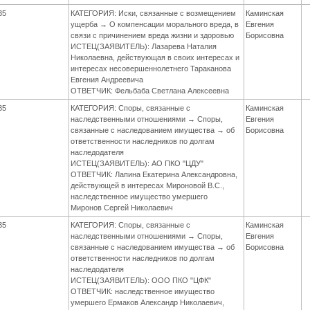
35
КАТЕГОРИЯ: Иски, связанные с возмещением
Каминская
ущерба → О компенсации морального вреда, в
Евгения
связи с причинением вреда жизни и здоровью
Борисовна
ИСТЕЦ(ЗАЯВИТЕЛЬ): Лазарева Наталия
Николаевна, действующая в своих интересах и
интересах несовершеннолетнего Тараканова
Евгения Андреевича
ОТВЕТЧИК: Фельбаба Светлана Алексеевна
35
КАТЕГОРИЯ: Споры, связанные с
Каминская
наследственными отношениями → Споры,
Евгения
связанные с наследованием имущества → об
Борисовна
ответственности наследников по долгам
наследодателя
ИСТЕЦ(ЗАЯВИТЕЛЬ): АО ПКО "ЦДУ"
ОТВЕТЧИК: Лапина Екатерина Александровна,
действующей в интересах Мироновой В.С.,
наследственное имущество умершего
Миронов Сергей Николаевич
35
КАТЕГОРИЯ: Споры, связанные с
Каминская
наследственными отношениями → Споры,
Евгения
связанные с наследованием имущества → об
Борисовна
ответственности наследников по долгам
наследодателя
ИСТЕЦ(ЗАЯВИТЕЛЬ): ООО ПКО "ЦФК"
ОТВЕТЧИК: наследственное имущество
умершего Ермаков Александр Николаевич,