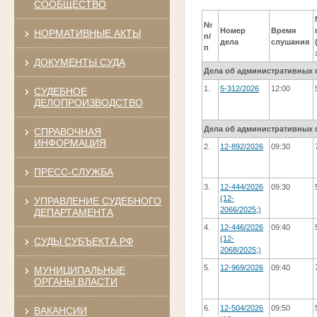
СООБЩЕСТВО
№
Номер
Время
НОРМАТИВНЫЕ АКТЫ
п/
дела
слушания
п
ДОКУМЕНТЫ СУДА
Дела об административных 
1.
5-312/2026
12:00
СУДЕБНОЕ
ДЕЛОПРОИЗВОДСТВО
Дела об административных 
СПРАВОЧНАЯ
ИНФОРМАЦИЯ
2.
12-892/2026
09:30
ПРЕСС-СЛУЖБА
3.
12-444/2026
09:30
(12-
УПРАВЛЕНИЕ СУДЕБНОГО
2066/2025;)
ДЕПАРТАМЕНТА
4.
12-446/2026
09:40
(12-
СУДЫ СУБЪЕКТА РФ
2068/2025;)
5.
12-969/2026
09:40
МУНИЦИПАЛЬНЫЕ
ОРГАНЫ ВЛАСТИ
6.
12-504/2026
09:50
ВАКАНСИИ