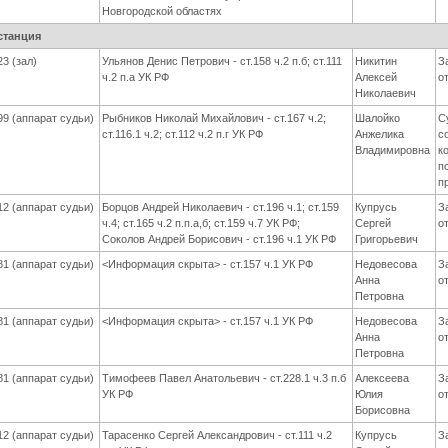
Новгородской областях
станция
23 (зал)
Ульянов Денис Петрович - ст.158 ч.2 п.б; ст.111
Никитин
З
ч.2 п.а УК РФ
Алексей
о
Николаевич
99 (аппарат судьи)
Рыбников Николай Михайлович - ст.167 ч.2;
Шалойко
С
ст.116.1 ч.2; ст.112 ч.2 п.г УК РФ
Анжелика
с
Владимировна
к
п
п
12 (аппарат судьи)
Борцов Андрей Николаевич - ст.196 ч.1; ст.159
Купрусь
З
ч.4; ст.165 ч.2 п.п.а,б; ст.159 ч.7 УК РФ;
Сергей
о
Соколов Андрей Борисович - ст.196 ч.1 УК РФ
Григорьевич
81 (аппарат судьи)
<Информация скрыта> - ст.157 ч.1 УК РФ
Недовесова
З
Анна
о
Петровна
81 (аппарат судьи)
<Информация скрыта> - ст.157 ч.1 УК РФ
Недовесова
З
Анна
о
Петровна
81 (аппарат судьи)
Тимофеев Павел Анатольевич - ст.228.1 ч.3 п.б
Алексеева
З
УК РФ
Юлия
о
Борисовна
12 (аппарат судьи)
Тарасенко Сергей Александрович - ст.111 ч.2
Купрусь
З