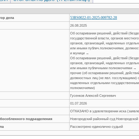
53RS0022-01-2025-009782-28
ор дела
26.08.2025
Об оспаривании решений, действий (безде
государственной власти, органов местног
органов, организаций, наделенных отдел
или иными публич.полномочиями, должнос
и муници →
Об оспаривании решений, действий (безде
органов, организаций, наделенных отдел
или иными публичными полномочиями →
прочие (об оспаривании решений, действи
должностных лиц (не явл. госслужащими) о
наделенных отдельными государственным
полномочиями)
Гусенков Алексей Сергеевич
01.07.2026
ОТКАЗАНО в удовлетворении иска (заявле
обособленного подразделения
Новгородский районный суд Новгородской
ла
Рассмотрено единолично судьей