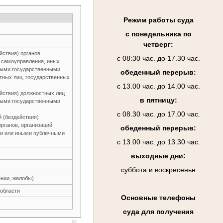
Режим работы суда
с понедельника по
четверг:
йствия) органов
с 08:30 час. до 17.30 час.
о самоуправления, иных
ьными государственными
обеденный перерыв:
тных лиц, государственных
с 13.00 час. до 14.00 час.
йствия) должностных лиц
в пятницу:
ьными государственными
с 08.30 час. до 17.00 час.
й (бездействия)
рганов, организаций,
обеденный перерыв:
и или иными публичными
с 13.00 час. до 13.30 час.
выходные дни:
суббота и воскресенье
нии, жалобы)
 области
Основные телефоны
суда для получения