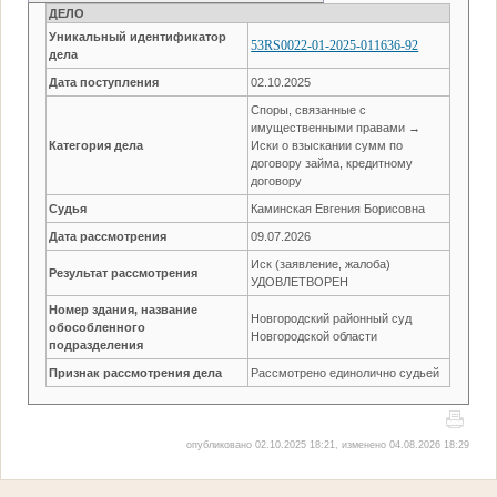
ДЕЛО
Уникальный идентификатор
53RS0022-01-2025-011636-92
дела
Дата поступления
02.10.2025
Споры, связанные с
имущественными правами →
Категория дела
Иски о взыскании сумм по
договору займа, кредитному
договору
Судья
Каминская Евгения Борисовна
Дата рассмотрения
09.07.2026
Иск (заявление, жалоба)
Результат рассмотрения
УДОВЛЕТВОРЕН
Номер здания, название
Новгородский районный суд
обособленного
Новгородской области
подразделения
Признак рассмотрения дела
Рассмотрено единолично судьей
опубликовано 02.10.2025 18:21, изменено 04.08.2026 18:29