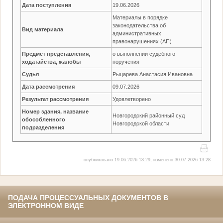
Дата поступления
19.06.2026
Материалы в порядке
законодательства об
Вид материала
административных
правонарушениях (АП)
Предмет представления,
о выполнении судебного
ходатайства, жалобы
поручения
Судья
Рыцарева Анастасия Ивановна
Дата рассмотрения
09.07.2026
Результат рассмотрения
Удовлетворено
Номер здания, название
Новгородский районный суд
обособленного
Новгородской области
подразделения
опубликовано 19.06.2026 18:29, изменено 30.07.2026 13:28
ПОДАЧА ПРОЦЕССУАЛЬНЫХ ДОКУМЕНТОВ В
ЭЛЕКТРОННОМ ВИДЕ