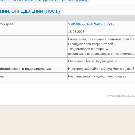
ИЙ, ОПРЕДЕЛЕНИЙ (ПОСТ.)
53RS0022-01-2026-002717-93
ор дела
18.03.2026
Отношения, связанные с защитой прав по
О защите прав потребителей →
- из договоров в сфере: →
строительных и связанных с ними инжене
Мисилина Ольга Владимировна
обособленного подразделения
Новгородский районный суд Новгородской
ла
Рассматривается единолично судьей
опубликовано 18.03.2