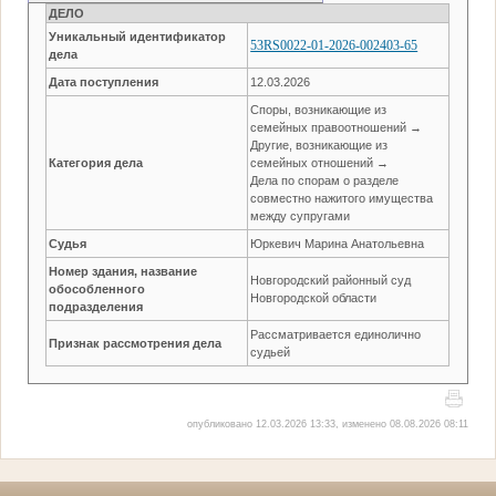
ДЕЛО
Уникальный идентификатор
53RS0022-01-2026-002403-65
дела
Дата поступления
12.03.2026
Споры, возникающие из
семейных правоотношений →
Другие, возникающие из
Категория дела
семейных отношений →
Дела по спорам о разделе
совместно нажитого имущества
между супругами
Судья
Юркевич Марина Анатольевна
Номер здания, название
Новгородский районный суд
обособленного
Новгородской области
подразделения
Рассматривается единолично
Признак рассмотрения дела
судьей
опубликовано 12.03.2026 13:33, изменено 08.08.2026 08:11