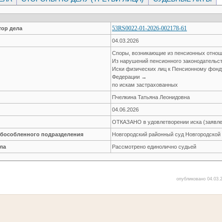
53RS0022-01-2026-002178-61
ор дела
04.03.2026
Споры, возникающие из пенсионных отно
Из нарушений пенсионного законодательс
Иски физических лиц к Пенсионному фонд
Федерации →
по искам застрахованных
Пчелкина Татьяна Леонидовна
04.06.2026
ОТКАЗАНО в удовлетворении иска (заявле
обособленного подразделения
Новгородский районный суд Новгородской
ла
Рассмотрено единолично судьей
опубликовано 04.03.2