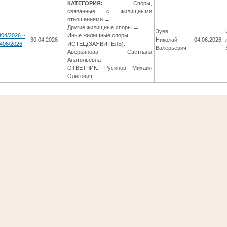
КАТЕГОРИЯ:
Споры,
связанные с жилищными
отношениями →
Другие жилищные споры →
Зуев
404/2026 ~
Иные жилищные споры
30.04.2026
Николай
04.06.2026
406/2026
ИСТЕЦ(ЗАЯВИТЕЛЬ):
Валерьевич
Аверьянова Светлана
Анатольевна
ОТВЕТЧИК: Русинов Михаил
Олегович