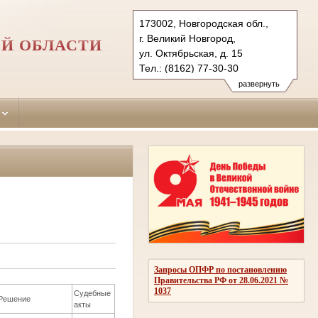
173002, Новгородская обл.,
г. Великий Новгород,
Й ОБЛАСТИ
ул. Октябрьская, д. 15
Тел.: (8162) 77-30-30
novgorodski.nvg@sudrf.ru
развернуть
Запросы ОПФР по постановлению
Правительства РФ от 28.06.2021 №
1037
Судебные
Решение
акты