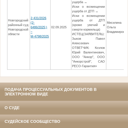
ущерба →
Иски о возмещении
ущерба от ДТП →
Иски о возмещении
2-431/2026
Новгородский
ущерба от ДТП
(2-
Мисилина
районный суд
(кроме увечий и
6486/2025;)
02.09.2025
Ольга
Новгородской
смерти кормильца)
~
Владимировн
области
ИСТЕЦ(ЗАЯВИТЕЛЬ):
М-4798/2025
Зыков Павел
Алексеевич
ОТВЕТЧИК: Козлов
Юрий Валентинович,
ООО "Анкор", ООО
"Анкорстрой", САО
РЕСО-Гарантия»
ПОДАЧА ПРОЦЕССУАЛЬНЫХ ДОКУМЕНТОВ В
ЭЛЕКТРОННОМ ВИДЕ
О СУДЕ
СУДЕЙСКОЕ СООБЩЕСТВО