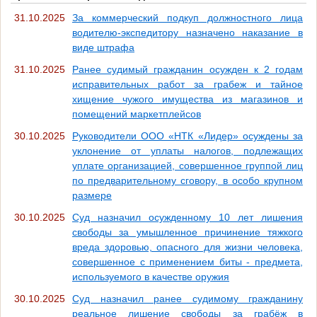
31.10.2025
За коммерческий подкуп должностного лица
водителю-экспедитору назначено наказание в
виде штрафа
31.10.2025
Ранее судимый гражданин осужден к 2 годам
исправительных работ за грабеж и тайное
хищение чужого имущества из магазинов и
помещений маркетплейсов
30.10.2025
Руководители ООО «НТК «Лидер» осуждены за
уклонение от уплаты налогов, подлежащих
уплате организацией, совершенное группой лиц
по предварительному сговору, в особо крупном
размере
30.10.2025
Суд назначил осужденному 10 лет лишения
свободы за умышленное причинение тяжкого
вреда здоровью, опасного для жизни человека,
совершенное с применением биты - предмета,
используемого в качестве оружия
30.10.2025
Суд назначил ранее судимому гражданину
реальное лишение свободы за грабёж в