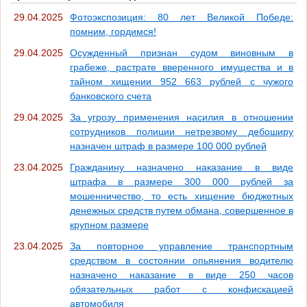
29.04.2025
Фотоэкспозиция: 80 лет Великой Победе:
помним, гордимся!
29.04.2025
Осужденный признан судом виновным в
грабеже, растрате вверенного имущества и в
тайном хищении 952 663 рублей с чужого
банковского счета
29.04.2025
За угрозу применения насилия в отношении
сотрудников полиции нетрезвому дебоширу
назначен штраф в размере 100 000 рублей
23.04.2025
Гражданину назначено наказание в виде
штрафа в размере 300 000 рублей за
мошенничество, то есть хищение бюджетных
денежных средств путем обмана, совершенное в
крупном размере
23.04.2025
За повторное управление транспортным
средством в состоянии опьянения водителю
назначено наказание в виде 250 часов
обязательных работ с конфискацией
автомобиля