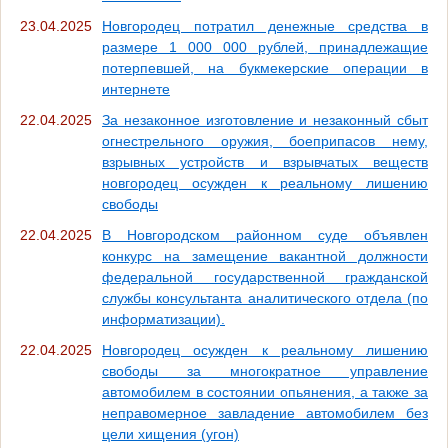
23.04.2025
Новгородец потратил денежные средства в
размере 1 000 000 рублей, принадлежащие
потерпевшей, на букмекерские операции в
интернете
22.04.2025
За незаконное изготовление и незаконный сбыт
огнестрельного оружия, боеприпасов нему,
взрывных устройств и взрывчатых веществ
новгородец осужден к реальному лишению
свободы
22.04.2025
В Новгородском районном суде объявлен
конкурс на замещение вакантной должности
федеральной государственной гражданской
службы консультанта аналитического отдела (по
информатизации).
22.04.2025
Новгородец осужден к реальному лишению
свободы за многократное управление
автомобилем в состоянии опьянения, а также за
неправомерное завладение автомобилем без
цели хищения (угон)