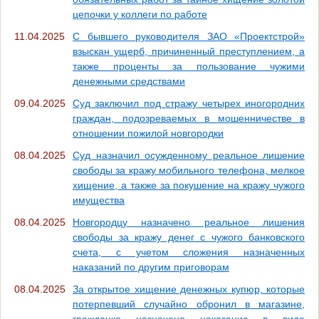
цепочки у коллеги по работе
11.04.2025
С бывшего руководителя ЗАО «Проектстрой»
взыскан ущерб, причиненный преступлением, а
также проценты за пользование чужими
денежными средствами
09.04.2025
Суд заключил под стражу четырех иногородних
граждан, подозреваемых в мошенничестве в
отношении пожилой новгородки
08.04.2025
Суд назначил осужденному реальное лишение
свободы за кражу мобильного телефона, мелкое
хищение, а также за покушение на кражу чужого
имущества
08.04.2025
Новгородцу назначено реальное лишения
свободы за кражу денег с чужого банковского
счета, с учетом сложения назначенных
наказаний по другим приговорам
08.04.2025
За открытое хищение денежных купюр, которые
потерпевший случайно обронил в магазине,
гражданке назначено наказание в виде