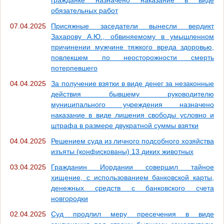
обязательных работ
07.04.2025
Присяжные заседатели вынесли вердикт
Захарову А.Ю., обвиняемому в умышленном
причинении мужчине тяжкого вреда здоровью,
повлекшем по неосторожности смерть
потерпевшего
04.04.2025
За получение взятки в виде денег за незаконные
действия бывшему руководителю
муниципального учреждения назначено
наказание в виде лишения свободы условно и
штрафа в размере двукратной суммы взятки
04.04.2025
Решением суда из личного подсобного хозяйства
изъяты (конфискованы) 13 диких животных
03.04.2025
Гражданин Иордании совершил тайное
хищение, с использованием банковской карты,
денежных средств с банковского счета
новгородки
02.04.2025
Суд продлил меру пресечения в виде