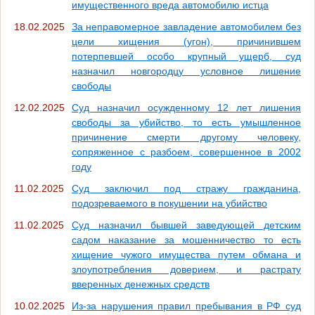
имущественного вреда автомобилю истца
18.02.2025
За неправомерное завладение автомобилем без
цели хищения (угон), причинившем
потерпевшей особо крупный ущерб, суд
назначил новгородцу условное лишение
свободы
12.02.2025
Суд назначил осужденному 12 лет лишения
свободы за убийство, то есть умышленное
причинение смерти другому человеку,
сопряженное с разбоем, совершенное в 2002
году
11.02.2025
Суд заключил под стражу гражданина,
подозреваемого в покушении на убийство
11.02.2025
Суд назначил бывшей заведующей детским
садом наказание за мошенничество то есть
хищение чужого имущества путем обмана и
злоупотребления доверием, и растрату
вверенных денежных средств
10.02.2025
Из-за нарушения правил пребывания в РФ суд