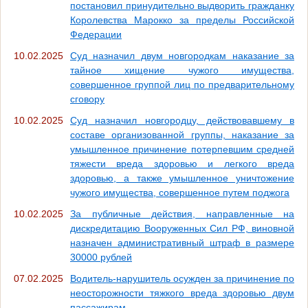
постановил принудительно выдворить гражданку
Королевства Марокко за пределы Российской
Федерации
10.02.2025
Суд назначил двум новгородкам наказание за
тайное хищение чужого имущества,
совершенное группой лиц по предварительному
сговору
10.02.2025
Суд назначил новгородцу, действовавшему в
составе организованной группы, наказание за
умышленное причинение потерпевшим средней
тяжести вреда здоровью и легкого вреда
здоровью, а также умышленное уничтожение
чужого имущества, совершенное путем поджога
10.02.2025
За публичные действия, направленные на
дискредитацию Вооруженных Сил РФ, виновной
назначен административный штраф в размере
30000 рублей
07.02.2025
Водитель-нарушитель осужден за причинение по
неосторожности тяжкого вреда здоровью двум
пассажирам