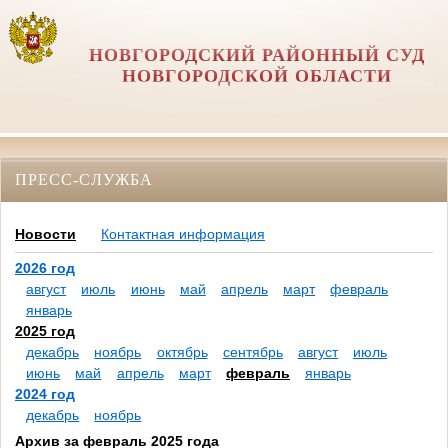
НОВГОРОДСКИЙ РАЙОННЫЙ СУД
НОВГОРОДСКОЙ ОБЛАСТИ
ПРЕСС-СЛУЖБА
Новости
Контактная информация
2026 год
август
июль
июнь
май
апрель
март
февраль
январь
2025 год
декабрь
ноябрь
октябрь
сентябрь
август
июль
июнь
май
апрель
март
февраль
январь
2024 год
декабрь
ноябрь
Архив за февраль 2025 года