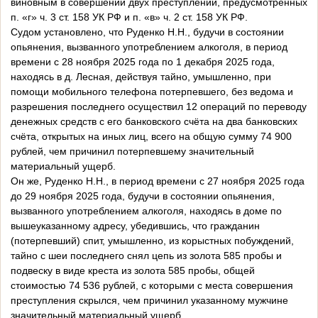
виновным в совершении двух преступлений, предусмотренных
п. «г» ч. 3 ст. 158 УК РФ и п. «в» ч. 2 ст. 158 УК РФ.
Судом установлено, что Руденко Н.Н., будучи в состоянии
опьянения, вызванного употреблением алкоголя, в период
времени с 28 ноября 2025 года по 1 декабря 2025 года,
находясь в д. Лесная, действуя тайно, умышленно, при
помощи мобильного телефона потерпевшего, без ведома и
разрешения последнего осуществил 12 операций по переводу
денежных средств с его банковского счёта на два банковских
счёта, открытых на иных лиц, всего на общую сумму 74 900
рублей, чем причинил потерпевшему значительный
материальный ущерб.
Он же, Руденко Н.Н., в период времени с 27 ноября 2025 года
до 29 ноября 2025 года, будучи в состоянии опьянения,
вызванного употреблением алкоголя, находясь в доме по
вышеуказанному адресу, убедившись, что гражданин
(потерпевший) спит, умышленно, из корыстных побуждений,
тайно с шеи последнего снял цепь из золота 585 пробы и
подвеску в виде креста из золота 585 пробы, общей
стоимостью 74 536 рублей, с которыми с места совершения
преступления скрылся, чем причинил указанному мужчине
значительный материальный ущерб.